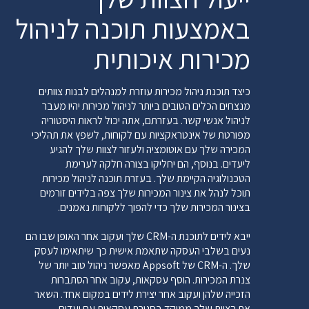
באמצעות תוכנה לניהול
מכירות איכותית
כיצד תוכנת ניהול מכירות עוזרת למנהלים לבנות צוותים
מנצחים הכלים הטובים ביותר לניהול מכירות יהיו מעבר
לניהול אנשי קשר. בעזרתם, אתה יכול לראות היסטוריה
מפורטת של אינטראקציות עם לקוחות, לשפץ את תהליכי
המכירה שלך עם אוטומציה ולעזור לצוות שלך להגיע
ליעדים. בנוסף, הם יחליקו בצורה חלקה לערימת
הטכנולוגיה הקיימת שלך. בעזרת תוכנה לניהול מכירות
תוכל לנהל את צינור המכירות שלך צפה בלידים זורמים
בצינור המכירות שלך כדי להפוך ללקוחות נאמנים.
ייבא לידים לתוכנת ה-CRM שלך ועקוב אחר האופן שבו הם
נעים בשלבי העסקה שתאמת אישית כך שיתאימו לעסק
שלך. ה-CRM של Appsoft מאפשר ניהול טוב יותר של
צנרת המכירות. הוסף עסקאות, עקוב אחר הסתברות
הזכייה שלהן ועקוב אחר יצירת לידים במקום אחד. השאר
את הצוות שלך ממוקד בסגירת עסקאות עם יעדים