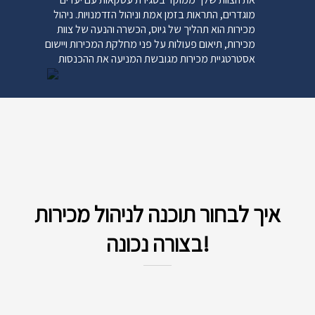
מוגדרים, התראות בזמן אמת וניהול הזדמנויות. ניהול
מכירות הוא תהליך של גיוס, הכשרה והנעה של צוות
מכירות, תיאום פעולות על פני מחלקת המכירות ויישום
אסטרטגיית מכירות מגובשת המניעה את ההכנסות
העסקיות.
מכירות הן נשמת אפו של כל ארגון וניהול תהליך המכירה
הוא אחד התפקידים החשובים ביותר של כל עסק ולכן
בשביל שכל זה יעבוד בצורה הטובה ביותר אי אפשר שלא
להשתמש בתוכנה לניהול מכירות מתקדמת ביותר.
איך לבחור תוכנה לניהול מכירות
בצורה נכונה!