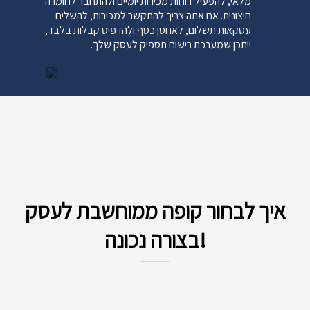
מלאי, להפעיל דוחות מכירות יומיים ולהתחבר לחומרה
חיצונית. אם אתה צריך להתקשר למכירות, להשלים
עסקאות תשלום, לאחסן כסף ולהדפיס קבלות בלבד,
ייתכן שמערכת רישום תספיק לעסק שלך.
למה לבחור בקופה ממוחשבת, רושמת?
קופה רושמת מגיעה עם עלויות התקנה נמוכות יותר וללא
עמלות שוטפות עבור תוכנה. הוא נועד לקבל בעיקר
תשלומים במזומן ואם אינך צריך להתמודד עם אינטגרציה
עסקית, זה אידיאלי. זהו הפתרון הפשוט מכולם, אז יכול
להיות רעיון טוב לבדיקת עסק קמעונאי מתחיל כאשר
התקציב שלך מוגבל. תמיד תוכל לשדרג מאוחר יותר.
איך לבחור קופה ממוחשבת לעסק
בצורה נכונה!