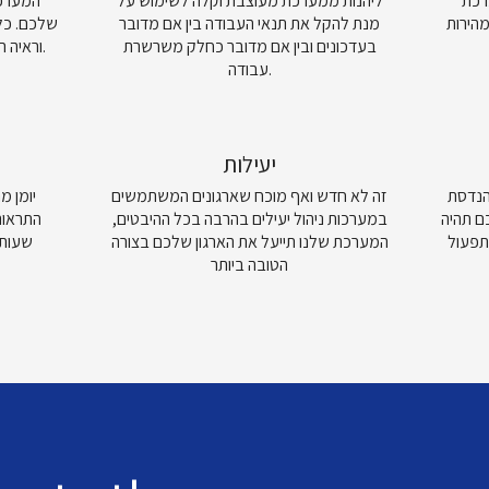
 BI
ליהנות ממערכת מעוצבת וקלה לשימוש על
המערכת
הירות
מנת להקל את תנאי העבודה בין אם מדובר
שלכם. כל
בעדכונים ובין אם מדובר כחלק משרשרת
וראיה רחבה של כלל המשתמשים במערכת.
עבודה.
יעילות
ות הנדסת
זה לא חדש ואף מוכח שארגונים המשתמשים
יומן מ
ם תהיה
במערכות ניהול יעילים בהרבה בכל ההיבטים,
התראות,
תפעול
המערכת שלנו תייעל את הארגון שלכם בצורה
שעות 
הטובה ביותר