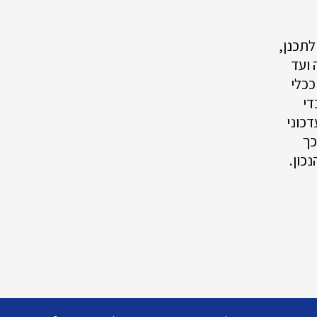
לתכנן,
 ועד
ככלי
די
דכוני
כך
כון.