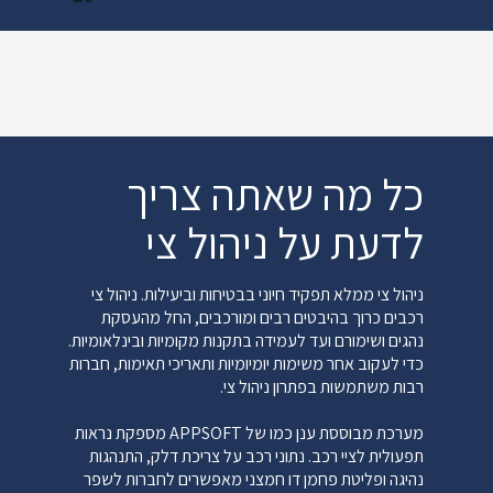
התנהגות נהגים: פעולות הצי יכול להיות מוצלח רק אם
הנהגים נמצאים עם הכללים המתוארים על ידי הארגון שלך.
על ידי שיתוף נהגים באמצעות אימון, תמריצים, מדדי
ביצועים ומשוב, הצי שלך יכול להיות פרודוקטיבי יותר.
מזעור עלויות וסיכונים תפעוליים: מהתנגשויות ועד לעלויות
תקורה, קנסות ציות ועד צריכת דלק מופרזת, כל הציים
כל מה שאתה צריך
צריכים להעריך את העלויות הגדולות ביותר של הפעילות
שלהם ולפעול להפחתתן בעזרת נהלי ניהול צי.
לדעת על ניהול צי
יש לחץ מתמיד להפחית את עלות הבעלות הכוללת ,
לאכוף מדיניות בטיחות לנהג, למזער סיכונים ולהגדיל את
הפרודוקטיביות. בשל כך, מנהלי צי משתמשים
ניהול צי ממלא תפקיד חיוני בבטיחות וביעילות. ניהול צי
בטכנולוגיית טלמטיקה , ניתוח נתונים ותוכנה שיכולים
רכבים כרוך בהיבטים רבים ומורכבים, החל מהעסקת
לעזור להם להתמודד עם האתגרים העסקיים הרבים
נהגים ושימורם ועד לעמידה בתקנות מקומיות ובינלאומיות.
העומדים בפניהם.
כדי לעקוב אחר משימות יומיומיות ותאריכי תאימות, חברות
רבות משתמשות בפתרון ניהול צי.
מערכת מבוססת ענן כמו של APPSOFT מספקת נראות
תפעולית לציי רכב. נתוני רכב על צריכת דלק, התנהגות
נהיגה ופליטת פחמן דו חמצני מאפשרים לחברות לשפר