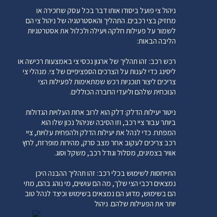
ניהול צי פועל ביסודו אותו דבר בכל עסק שחכירה או
מחזיק בצי רכבים. התהליך והאסטרטגיה של ניהול צי הם
לשמור על פעילות חלקה ויעילה ולכלול את אסטרטגיות
הליבה הבאות:
רכש רכב: זהו תהליך של ארגון נכסי צי באמצעות רכישה או
ליסינג כדי לענות על הצרכים הספציפיים של צי. מנהלי צי
צריכים ליצור תוכניות רכש שמתאימות לפעילות הצי
הנוכחית שלהם וליעדי החברה הכוללים.
ניטור יעילות הדלק: דלק הוא לרוב אחת העלויות הגדולות
ביותר עבור ציי רכב, וזו הסיבה שניהול נכון שלו הוא
המפתח. כדי לנהל את יעילות הדלק ולהפחית עלויות, ציי
רכב צריכים לעקוב אחר מצב סרק, מהירות מופרזת, לחץ
אוויר בצמיגים, מסלול וגודל רכב, משקל וסוג.
התייחסות לשימוש בכלי רכב: זהו תהליך ההבנה היכן
נמצאים רכבי הצי שלך, מה הם עושים, מי נוהג בהם, מתי
הם בשימוש, מדוע הם נמצאים בשימוש וכיצד לנהל טוב
יותר את הפעילות שלהם. ניהול