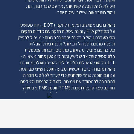
היכולת לנהל הובלה קשה יותר, אך עם שכר גבוה יותר,
ניהול חשבונאות ושילוב יעילים יותר.
ניהול נהגים מפושט, תאימות לתקנות DOT, דיווח מפושט
על מס דלק IFTA, ובינה עסקית חזקה עם מדדים חזקים
מהי מערכת ניהול הובלות? יתרונות?תכונות? מי יכול להפיק
תועלת מתוכנה לניהול הובלות? תוכנת ניהול הובלות
מטיבה עם מובילי משאיות, מתווכים, חברות המטפלות
בלוגיסטיקה של צד שלישי, ומובילי מטען פחות משאיות -
LTL. כל סוגי הפעולות הללו יכולים להפיק תועלת מתוכנת
ניהול תחבורה. כיום התעשייה מציעה תוכנת tms מבוססת
ענן וגם תוכנת tms שולחנית כדי לעזור לכל סוגי חברות
התחבורה להתמודד עם צמיחה, להגדיל הכנסות ולמקסם
רווחים. כיצד פועלת תוכנת TMS? תוכנת TMS מבטיחה
שמידע קריטי זורם בזמן אמת, בכל חלקי העסק. משליחה
ועד הנהלת חשבונות, מתחזוקה ועד ציות, מחיוב ועד שכר
נהג, וכל מה שביניהם; TMS מספק פתרון משולב יחיד,
שבו כל המידע החיוני הקשור לנהגים, לקוחות, ציוד,
הכנסות, תעריפים וחיובים מאוחסן ומנוהל.
מדוע מבצע הובלות מצריך מערכת TMS?