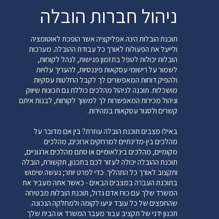
מערכת TMS היא המפתח כדי לעמוד בקצב הענף הזה.
ניהול חברות הובלה
חברות הובלות וברוקרים רבים מתמודדים עם שולי רווח
דקים כתער הנובעים מחוסר יעילות ופיקוח. אלה נגרמים
לרוב מתהליכים ידניים עליהם הסתמכו במשך שנים, עם
תוכנת הובלות הינה אפליקציה אשר הופכת לאוטומציה
צמיחה, המשימות של הזנת נתונים ידנית ובמספר מיקומים
ולייעל את הפעולות לאורך כל עבודת ההובלה. מערכות
יותר מדי מכדי לעמוד בקצב. מהן התכונות העיקריות של
הובלות יכולות לטפל בתזמון פגישות, לנהל לקוחות,
מערכת ניהול הובלות? כשאתה מחפש את ה-TMS הטוב
לשמור על רישומי עסקאות פיננסיות, להעריך עלויות
ביותר עבור חברת ההובלות או תיווך ההובלה שלך, הקפד
ולהפיק דוחות המאפשרים לך לקבל החלטות עסקיות
לחפש תכונות כגון: כולל מודולים משולבים עבור
מושכלות. תוכנה לניהול מהלכים כוללת גם תכונות שיווק
קילומטראז' וניתוב, שיגור, חיוב הובלה, הסדר
וניהול מכירות המאפשרות לך למשוך לקוחות, לבנות איתם
הכנסות/מקדמות נהגים, חשבונות חייבים, חשבונות
קשרים ולסגור עסקאות במהירות.
לתשלום, חשבוני שכר, ספר חשבונות כללי, מס דלק
ותחזוקת צי.
באילו מצבים תוכנת הובלה עוזרת? בין אם מדובר על
מהלכים בין-מדינתיים למרחקים ארוכים, מהלכים
מודול תחזוקה ותיקון רכב משולב מסך לוח שיגור קל
מקומיים, מהלכים בינלאומיים או סתם מהלכים ארגוניים,
לשימוש המציע גישה מהירה לעומסים זמינים גישה מהירה
תוכנת ההובלה יכולה לעזור לכם בתכנון, תקשורת, הובלה
לתצוגות של מנהלי התקנים וציוד זמינים דירוג ספציפי
ותקצוב לאורך כל התהליך. כדי לפרט יותר; נעשה שימוש
ללקוח חישוב קילומטראז' הצבע ולחץ הוצאה מהירה וקלה
בתוכנת העברה במצבים הבאים - כאשר אתה מעביר את
של מקדמות נהגים והסדרים מקדימים מטפל בנסיעות
המשרד שלך עם כוח אדם גדול, תוכנת הובלות מבטיחה
מפוצלות, "טיפות וקרסים" ושילובים השלם דוחות מעקב
שהחפצים של כל עובד יגיעו לקומה ולמחלקה הנכונה.
אחר תנועת קרוואן היכולת לטפל גם באישורי ספק וגם
תכנון ידני של תקציב עבור מעבר המשרד או הבית שלך