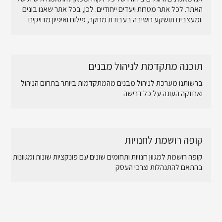
אחרות, כמו תוכנת הנהלת החשבונות שלך, TMS יכול
האתר. לכל אתר מטרות ויעדים ייחודיים. לכן, בכל אתר שאנו בונים
להפחית שגיאות בהזנת נתונים ולהאיץ את הדיווח להתרחש
ומעצבים תושקע חשיבה בעבודת מחקר, פילוח ואיפיון מדויקים.
תוך דקות במקום שעות.
אפשרויות: חלק מהספקים מציעים אפשרויות TMS
מקומיות או מבוססות ענן שמוסיפות גמישות נוספת לגבי
תוכנה מתקדמת לניהול מבנים
האופן שבו ליישם ולמנף את התשתית שלך. מערכת ניהול
תחבורה, או TMS, היא פתרון המנהל שיגור של משאיות או
ברשותנו מערכת לניהול מבנים מהמתקדמות ביותר בתחום הניהול
מובילים, כמו גם תחזוקת צי, חיוב, שכר נהג, רישומי נהג,
ואחזקה העונה על כל דרישה
דוחות IFTA ותאימות DOT. בנוסף, מערכת ניהול תחבורה
מייעלת את הפעילות על ידי אופטימיזציה של מסלולי
הספקים ודיווח על ניתוחי מפתח תוך שיפור שירות הלקוח
קופה רושמת לחנויות
קופה רושמת למגוון חנויות ותחומים שונים עם פונקציות שונות ומגוונות
בהתאם להתנהלות וצרכי העסק