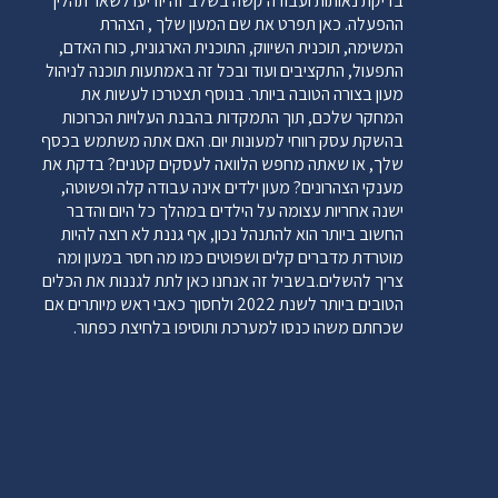
בדיקת נאותות ועבודה קשה בשלב זה יודיעו לשאר תהליך
ההפעלה. כאן תפרט את שם המעון שלך , הצהרת
המשימה, תוכנית השיווק, התוכנית הארגונית, כוח האדם,
התפעול, התקציבים ועוד ובכל זה באמתעות תוכנה לניהול
מעון בצורה הטובה ביותר. בנוסף תצטרכו לעשות את
המחקר שלכם, תוך התמקדות בהבנת העלויות הכרוכות
בהשקת עסק רווחי למעונות יום. האם אתה משתמש בכסף
שלך, או שאתה מחפש הלוואה לעסקים קטנים? בדקת את
מענקי הצהרונים? מעון ילדים אינה עבודה קלה ופשוטה,
ישנה אחריות עצומה על הילדים במהלך כל היום והדבר
החשוב ביותר הוא להתנהל נכון, אף גננת לא רוצה להיות
מוטרדת מדברים קלים ושפוטים כמו מה חסר במעון ומה
צריך להשלים.בשביל זה אנחנו כאן לתת לגננות את הכלים
הטובים ביותר לשנת 2022 ולחסוך כאבי ראש מיותרים אם
שכחתם משהו כנסו למערכת ותוסיפו בלחיצת כפתור.