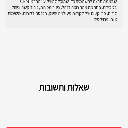
פופולריים, כגון LinkedIn. חלק מפלטפורמות כרטיסי
CRM שבאמת תרצה להשתמש כדי שתוכל להשקיע יותר זמן
הביקור הדיגיטליות מציעות לרוב גם קוד QR שניתן לסרוק
במכירות. בחר מה אתה רוצה לנהל: צינור מכירות, ניהול קשר, ניהול
על ידי מכשירים ניידים, מה שמקל על אחרים לשמור את
לידים, פרויקטים של לקוחות פעילויות שיווק, הכנסת לקוחות, משימות
פרטי הקשר שלך ישירות בטלפונים שלהם.
צוות ופרויקטים
אם יש לך טלפון התומך ב-NFC, תוכל גם לשתף את
כרטיס הביקור הדיגיטלי שלך עם אחרים על ידי הקשה על
הטלפון שלך נגד שלהם. זה מקל על החלפה מהירה של
פרטי קשר עם מישהו מבלי לגשש בטלפון או באנשי
הקשר שלך באימייל.
שאלות ותשובות