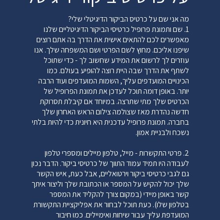
אלמנטים מרכזיים שיעזרו לך ליצור רושם ראשוני חזק.
מה אני שם על כרטיס הביקור הדיגיטלי שלי?
מה הקסם בכרטיס ביקור NFC?
1. שם ותמונת פרופיל כרטיסי הביקור הדיגיטליים שלנו
בניגוד לכרטיסי ביקור מנייר מסורתיים, הקסם של שיתוף
מאפשרים לכם להתאים אישית את הדרך בה אתם רוצים
הכרטיס שלך מתרחש כאשר אתה מקיש על סמארטפון
שיפנו אליכם. מחוץ לשם הפרטי ושם המשפחה שלך. אנו
אנשי הקשר שלך. בגלל זה, הכרטיס עצמו הוא צינור
עוזרים לך לרשום את המידע שחשוב לך - כדי שתוכל
לשיתוף הפרטים שלך כך שיהיה לך יותר חופש להוסיף
לשתף את הדרך שבה היית רוצה להופיע בעולם. כמו
עיצוב שבאמת לוכד את המותג שלך. זה יכול להיות צילום
הכינויים המועדפים עליך, השמות המועדפים ועוד הרבה
מוצר יפה או תמונה, צבע המותג שלך כצבע בלוק מלא, או
יותר. באופן דומה תוכל לעדכן את תמונת הפרופיל של
אולי, רק אולי הלוגו שלך עשוי להיות גדול במיוחד.
הכרטיס שלך מתי שתרצה. במיוחד אם קיבלת תסרוקת
חדשה נהדרת מאז שצולמה צילום הראש האחרון שלך
השתמש בכרטיס הביקור שלך NFC כדי לשתף את מה
בחברה. תמונת פרופיל עדכנית היא חיונית כדי להיות בלתי
שמייחד אותך או את העסק שלך.
נשכח ולבניית אמון.
ניגודיות וגודל חשובים:
עצה חמה נוספת היא לא לרדת מתחת לגודל גופן 10 עבור
2. פרטי התקשרות - מייל, טלפון מיילים ומספרי טלפון
כל עותק שתוסיף לכרטיס שלך. עבור כרטיסי ביקור
לעבודה היו תמיד עמוד התווך של כרטיסי ביקור. הדבר נכון
Appsoft גודל הנקודה שלך מוגדר היטב עבורך, עבור
גם לגבי כרטיסי ביקור וירטואליים, אבל כעת, איש הקשר
עיצובי כרטיסים מותאמים אישית, שים לב לטיפ זה לפני
שלך יכול להקיש על המספר או הכתובת שלך וליצור איתך
שאתה יוצר את עיצוב כרטיס ה-NFC שלך. אם אתה
קשר באופן מיידי (במקום צורך להקליד את המספר
משתמש ברקע בצבע אחיד עבור עיצוב כרטיס הביקור
בטלפון שלו). כעת תוכל לבחור את אפליקציית התקשורת
שלך NFC, ודא ששאר האלמנטים בכרטיס שלך מנוגדים
המועדפת עליך עבור שיחות ואימיילים. כמו חיבור