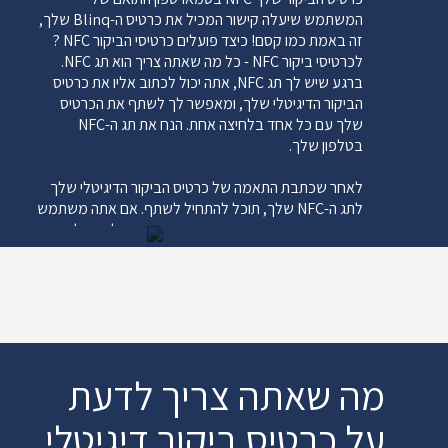
המשתמש שיעלה קישור המכיל את כרטיס ה-Blinq שלך,
זה באמת כמו קסם! כיצד פועלים כרטיסי הביקור NFC ?
לכרטיסי ביקור NFC - כל מה שאתה צריך הוא תג NFC.
ברגע שיש לך תג NFC, אתה יכול לכתוב אליו את כרטיס
הביקור הדיגיטלי שלך, ומאפשר לך לשתף את הכרטיס
שלך עם כל אחד בלחיצה אחת. הנח את תג ה-NFC
בטלפון שלך.
לאחר שכתבת התאמה של כרטיס הביקור הדיגיטלי שלך
לתג ה-NFC שלך, תוכל להתחיל לשתף. אם אתה משתמש
בתג כמו מדבקה או שקע פופ, הנח אותו בטלפון שלך. אם
אתה משתמש באביזרים אחרים, וודא שיש לך אותם
בהישג יד. הקש על תג ה-NFC שלך לסמארטפון. כאשר
אתה רוצה לשתף את כרטיס הביקור שלך NFC, קח את
הטלפון שלך (או אביזר NFC אחר) והקש עליו לסמארטפון
של האדם האחר. כרטיס הביקור שלך יופיע באופן מיידי על
המסך שלהם.
מה שאתה צריך לדעת
מה עושה עיצוב כרטיס ביקור NFC טוב?
הכללים של עיצוב טוב הם בדרך כלל רבים וחלוקים
על כרטיס ביקור דיגיטלי
עליהם. לעיצוב עיצוב כרטיס ביקור NFC חזק יש כמה