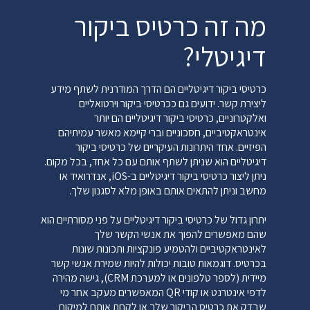
ליצירת קשר, אלא גם לאימות האישורים שלהם בכל עת
מה זה כרטיס ביקור
שיידרש. יתרה מכך, חברות שיווק שירותי בריאות יכולות
להשתמש בכרטיסי ביקור אלקטרוניים במקום בכרטיסי
דיגיטלי?
ביקור מסורתיים כדי ליצור קשר מיידי עם נותני חסות וליצור
שותפויות.
כרטיסי ביקור דיגיטליים הם הדרך המודרנית לשתף מידע
כרטיס ביקור דיגיטלי לאמנים ויוצרים:
ליצירת קשר. ידועים גם ככרטיסי ביקור וירטואליים
לבסוף, אמנים - צלמים, שחקנים, מוזיקאים - יכולים גם
ואלקטרוניים, כרטיסי ביקור דיגיטליים הם יותר
להשתמש בכרטיסי ביקור דיגיטליים כדי למצוא וללכוד
אינטראקטיביים, חסכוניים וברי קיימא מאשר עמיתיהם
הזדמנויות חדשות. בכל פעם שאמן נפגש עם לקוח
הפיזיים. אחד היתרונות העיקריים של כרטיסי ביקור
פוטנציאלי, הוא יכול לשתף כרטיס ביקור אלקטרוני הכולל
דיגיטליים הוא שניתן לשתף אותם עם כל אחד, בכל מקום.
את פרטי הקשר המלאים שלו וקישורים לעבודות
ניתן ליצור כרטיסי ביקור דיגיטליים ב-iOS, אנדרואיד או
הפופולריות שלו. בכל פעם שמישהו סורק את ה-QR
מחשב וניתן להתאים אותם באופן מלא לסגנון שלך.
בכרטיס, הוא יכול לראות את עבודתו של אותו אמן, ואם
מעוניין, הוא יכול ליצור קשר עם היוצר לשיחות נוספות
יתרון גדול של כרטיסי ביקור דיגיטליים על פני מסורתיים הוא
בקלות רבה.
שהם מאפשרים להפוך את אנשי הקשר שלך
לאינטראקטיביים ולהטמיע פונקציות ותכונות שונות
בכרטיס. דוגמאות טובות יכולות להיות שמירת אנשי קשר
מיידית (לספר טלפונים או למערכת CRM), גישה מהירה
לדפי אינטרנט או קודי QR המאפשרים מעקב אחר מי
שבדק את כרטיס הביקור שלך או לקחת אותם למיקום