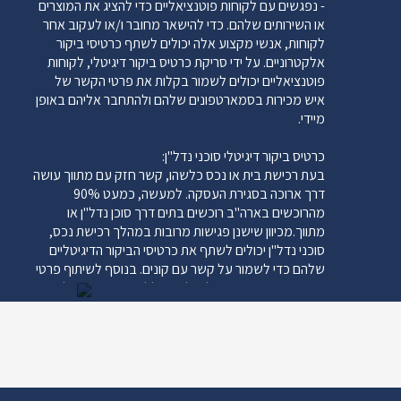
- נפגשים עם לקוחות פוטנציאליים כדי להציג את המוצרים
5. מדיה חברתית עמוד אינסטגרם עמוד לינקדאין פרופיל
או השירותים שלהם. כדי להישאר מחובר ו/או לעקוב אחר
פייסבוק ערוץ יוטיוב טוויטר חשבון TikTok ועוד. ‍ הצג את
לקוחות, אנשי מקצוע אלה יכולים לשתף כרטיסי ביקור
ערוצי המדיה החברתית עם הביצועים הטובים ביותר שלך.
אלקטרוניים. על ידי סריקת כרטיס ביקור דיגיטלי, לקוחות
או הפוסטים האחרונים שלך עם כרטיס ביקור דיגיטלי של
פוטנציאליים יכולים לשמור בקלות את פרטי הקשר של
Appsoft. ‍
איש מכירות בסמארטפונים שלהם ולהתחבר אליהם באופן
מיידי.
כרטיס ביקור דיגיטלי סוכני נדל"ן:
בעת רכישת בית או נכס כלשהו, ​​קשר חזק עם מתווך עושה
דרך ארוכה בסגירת העסקה. למעשה, כמעט 90%
מהרוכשים בארה"ב רוכשים בתים דרך סוכן נדל"ן או
מתווך.מכיוון שישנן פגישות מרובות במהלך רכישת נכס,
סוכני נדל"ן יכולים לשתף את כרטיסי הביקור הדיגיטליים
שלהם כדי לשמור על קשר עם קונים. בנוסף לשיתוף פרטי
התקשרות, מתווכים יכולים לספק ללקוחות פוטנציאליים
מידע נוסף על ידי קישור כרטיסים אלקטרוניים אלה לאתרי
האינטרנט שלהם או למיקומי הנכסים הזמינים שלהם.
כרטיס ביקור דיגיטילי למומחי בריאות:
אנשי מקצוע רפואיים - חברי צוות, רופאים - יכולים
להשתמש בכרטיסי ביקור דיגיטליים לא רק לשיתוף מידע